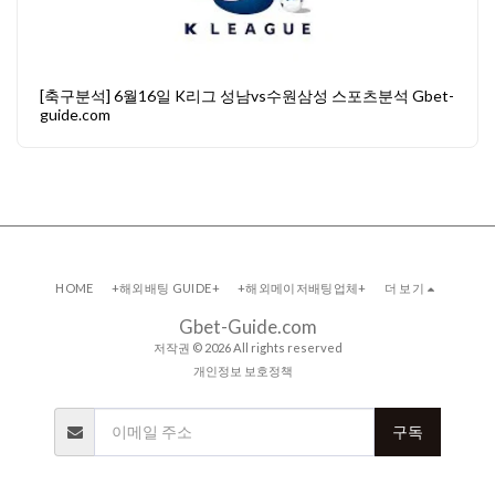
[축구분석] 6월16일 K리그 성남vs수원삼성 스포츠분석 Gbet-
guide.com
HOME
+해외배팅 GUIDE+
+해외메이저배팅업체+
더 보기
Gbet-Guide.com
저작권 © 2026 All rights reserved
개인정보 보호정책
구독