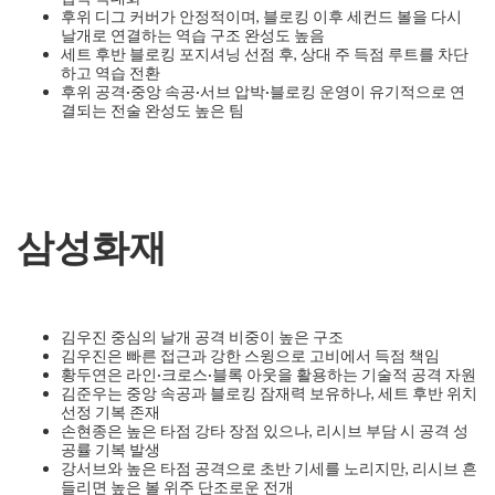
후위 디그 커버가 안정적이며, 블로킹 이후 세컨드 볼을 다시
날개로 연결하는 역습 구조 완성도 높음
세트 후반 블로킹 포지셔닝 선점 후, 상대 주 득점 루트를 차단
하고 역습 전환
후위 공격·중앙 속공·서브 압박·블로킹 운영이 유기적으로 연
결되는 전술 완성도 높은 팀
삼성화재
김우진 중심의 날개 공격 비중이 높은 구조
김우진은 빠른 접근과 강한 스윙으로 고비에서 득점 책임
황두연은 라인·크로스·블록 아웃을 활용하는 기술적 공격 자원
김준우는 중앙 속공과 블로킹 잠재력 보유하나, 세트 후반 위치
선정 기복 존재
손현종은 높은 타점 강타 장점 있으나, 리시브 부담 시 공격 성
공률 기복 발생
강서브와 높은 타점 공격으로 초반 기세를 노리지만, 리시브 흔
들리면 높은 볼 위주 단조로운 전개