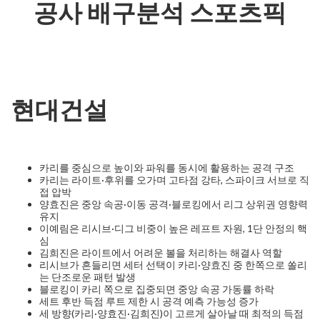
공사 배구분석 스포츠픽
현대건설
카리를 중심으로 높이와 파워를 동시에 활용하는 공격 구조
카리는 라이트·후위를 오가며 고타점 강타, 스파이크 서브로 직
접 압박
양효진은 중앙 속공·이동 공격·블로킹에서 리그 상위권 영향력
유지
이예림은 리시브·디그 비중이 높은 레프트 자원, 1단 안정의 핵
심
김희진은 라이트에서 어려운 볼을 처리하는 해결사 역할
리시브가 흔들리면 세터 선택이 카리·양효진 중 한쪽으로 쏠리
는 단조로운 패턴 발생
블로킹이 카리 쪽으로 집중되면 중앙 속공 가동률 하락
세트 후반 득점 루트 제한 시 공격 예측 가능성 증가
세 방향(카리·양효진·김희진)이 고르게 살아날 때 최적의 득점