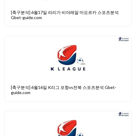
[축구분석] 6월17일 라리가 비야레알 마요르카 스포츠분석
Gbet-guide.com
[축구분석] 6월16일 K리그 포항vs전북 스포츠분석 Gbet-
guide.com