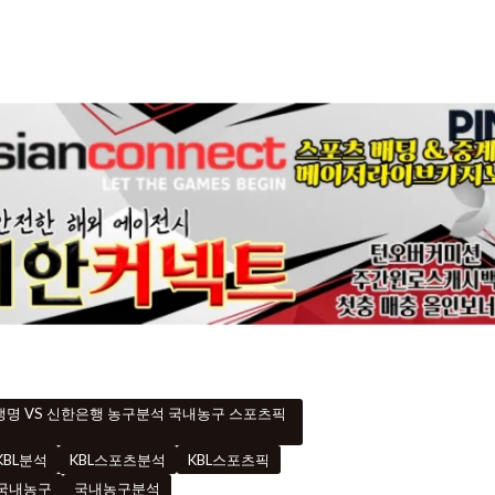
생명 VS 신한은행 농구분석 국내농구 스포츠픽
KBL분석
KBL스포츠분석
KBL스포츠픽
국내농구
국내농구분석