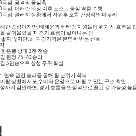
23득점, 공격의 중심축
10득점, 이해란 퇴장 이후 포스트 중심 역할 수행
10득점, 클러치 상황에서 자유투 포함 안정적인 마무리
해란 중심이지만, 배혜윤과 베테랑 자원들이 위기 시 흐름을 
를 끌어올렸을 때 경기 흐름이 살아나는 팀
 좋지 않지만, 최근 경기력은 분명한 반등 신호
요약
신한은행 상대 3전 전승
 원정 75-70 승리
결 5연승으로 상성 우위 확실
기 연속 접전 승리를 통해 팀 분위기 회복
이탈 상황에서도 수비와 운영으로 버틸 수 있는 구조 확인
성까지 감안하면, 경기 흐름을 안정적으로 끌고 갈 가능성 높
행