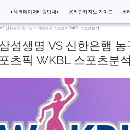
+
+해외메이저배팅업체+
온라인카지노 가이드
온
 VS 신한은행 농구분석 국내농구 스포츠픽 WKBL 스포츠분석
 삼성생명 VS 신한은행 
포츠픽 WKBL 스포츠분