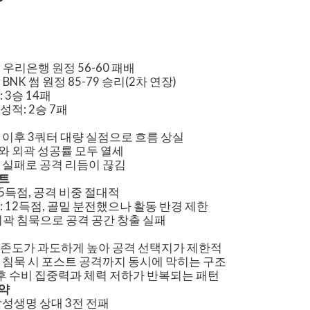
 우리은행 원정 56-60 패배
BNK 썸 원정 85-79 승리(2차 연장)
 3승 14패
성적: 2승 7패
 이후 3쿼터 대량 실점으로 흐름 상실
 외곽 성공률 모두 열세
 실패로 공격 리듬이 끊김
인트
25득점, 공격 비중 절대적
: 12득점, 골밑 분전했으나 활동 반경 제한
외곽 침묵으로 공격 공간 창출 실패
존도가 과도하게 높아 공격 선택지가 제한적
 침묵 시 포스트 공격까지 동시에 막히는 구조
후 수비 집중력과 체력 저하가 반복되는 패턴
요약
삼성생명 상대 3전 전패