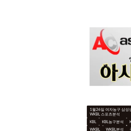
1월26일 여자농구 삼성
WKBL 스포츠분석
KBL
KBL농구분석
WKBL
WKBL분석