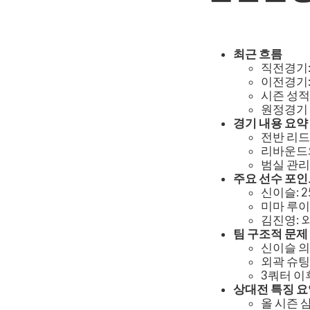
최근 흐름
직전경기:
이전경기: 
시즌 성적:
원정경기 
경기 내용 요약
전반 리드
리바운드와
범실 관리
주요 선수 포
신이슬: 
미마 루이
김진영: 
팀 구조적 문제
신이슬 의
외곽 슈팅
3쿼터 이
상대전 특징 
올 시즌 