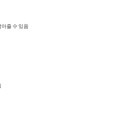
잡아줄 수 있음
음