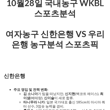
10월28일 국내농구 WKBL
스포츠분석
여자농구 신한은행 VS 우리
은행 농구분석 스포츠픽
신한은행
주요 영입 및 전력 변화
:
김 소니아
가 팀을 떠났지만,
신지현
(백코트 에이스),
최
이샘
(베테랑),
신이슬
이 새로 합류.
타니무라 니카
: 일본 국가대표 출신 185cm의 아시아 쿼
터 선수, 3점슛 능력을 겸비.