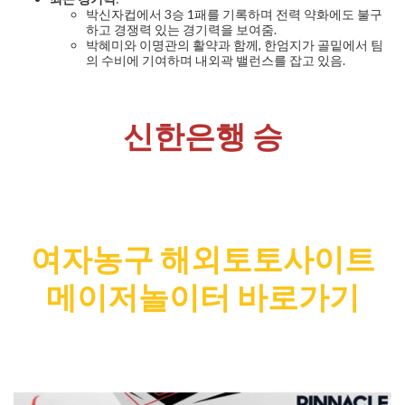
박신자컵에서 3승 1패를 기록하며 전력 약화에도 불구
하고 경쟁력 있는 경기력을 보여줌.
박혜미와 이명관의 활약과 함께, 한엄지가 골밑에서 팀
의 수비에 기여하며 내외곽 밸런스를 잡고 있음.
신한은행 승
여자농구 해외토토사이트
메이저놀이터 바로가기