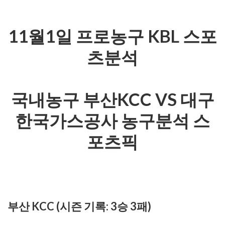
11월1일 프로농구 KBL 스포
츠분석
국내농구 부산KCC VS 대구
한국가스공사 농구분석 스
포츠픽
부산 KCC (시즌 기록: 3승 3패)