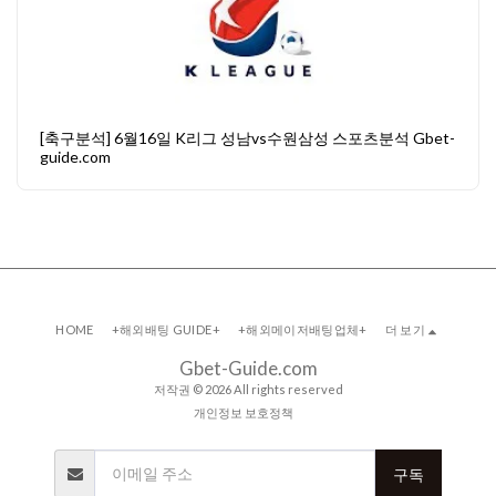
[축구분석] 6월16일 K리그 성남vs수원삼성 스포츠분석 Gbet-
guide.com
HOME
+해외배팅 GUIDE+
+해외메이저배팅업체+
더 보기
Gbet-Guide.com
저작권 © 2026 All rights reserved
개인정보 보호정책
구독