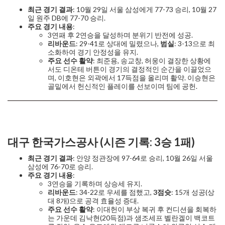
최근 경기 결과
: 10월 29일 서울 삼성에게 77-73 승리, 10월 27
일 원주 DB에 77-70 승리.
주요 경기 내용
:
3연패 후 2연승을 달성하며 분위기 반전에 성공.
리바운드
: 29-41로 상대에 밀렸으나,
범실
: 3-13으로 최
소화하여 경기 안정성을 유지.
주요 선수 활약
: 최준용, 송교창, 허웅이 결장한 상황에
서도 디온테 버튼이 경기의 결정적인 순간을 이끌었으
며, 이호현은 외곽에서 17득점을 올리며 활약. 이승현은
골밑에서 헌신적인 플레이를 선보이며 팀에 공헌.
대구 한국가스공사 (시즌 기록: 3승 1패)
최근 경기 결과
: 안양 정관장에 97-64로 승리, 10월 26일 서울
삼성에 76-70로 승리.
주요 경기 내용
:
3연승을 기록하며 상승세 유지.
리바운드
: 34-22로 우세를 점했고,
3점슛
: 15개 성공(상
대 8개)으로 공격 효율성 증대.
주요 선수 활약
: 이대헌이 부상 복귀 후 컨디션을 회복하
는 가운데 김낙현(20득점)과 샘조세프 벨란겔이 백코트