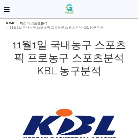
HOME
픽스터 스포츠분석
11월1일 국내농구 스포츠픽 프로농구 스포츠분석 KBL 농구분석
11월1일 국내농구 스포츠
픽 프로농구 스포츠분석
KBL 농구분석