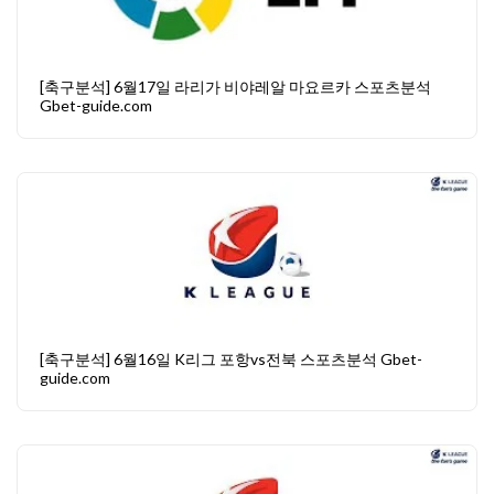
[축구분석] 6월17일 라리가 비야레알 마요르카 스포츠분석
Gbet-guide.com
[축구분석] 6월16일 K리그 포항vs전북 스포츠분석 Gbet-
guide.com