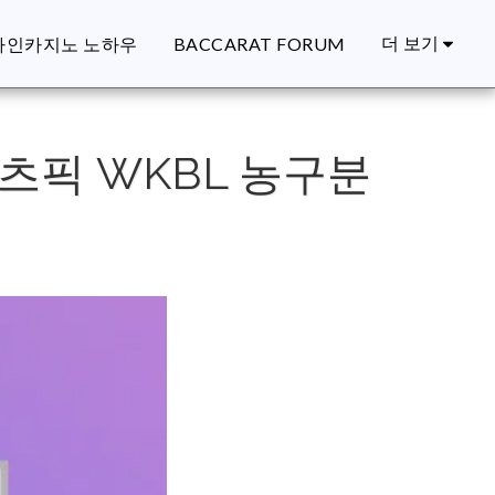
더 보기
라인카지노 노하우
BACCARAT FORUM
포츠픽 WKBL 농구분