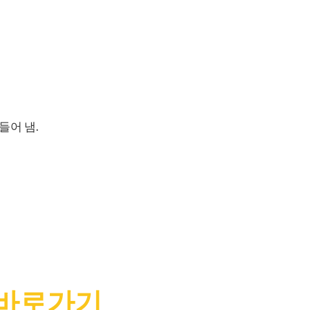
들어 냄.
 바로가기