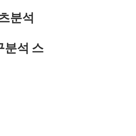
포츠분석
구분석 스