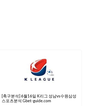
[축구분석] 6월16일 K리그 성남vs수원삼성
스포츠분석 Gbet-guide.com