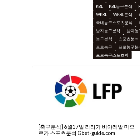
KBL
KBL농구분석
WKBL
WKBL분석
국내농구스포츠분석
남자농구분석
남자농
농구분석
스포츠분석
프로농구
프로농구분
프로농구스포츠픽
[축구분석] 6월17일 라리가 비야레알 마요
르카 스포츠분석 Gbet-guide.com