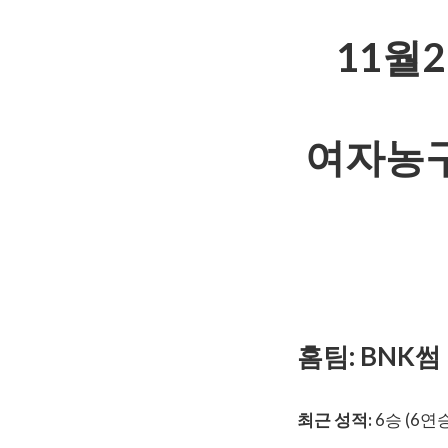
11월
여자농구
홈팀: BNK썸
최근 성적:
6승 (6연