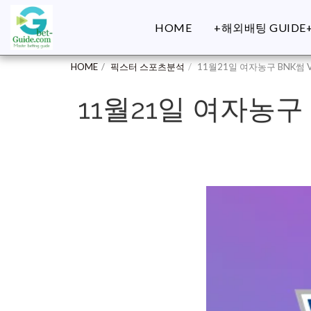
HOME
+해외배팅 GUIDE
HOME
픽스터 스포츠분석
11월21일 여자농구 BNK썸
11월21일 여자농구