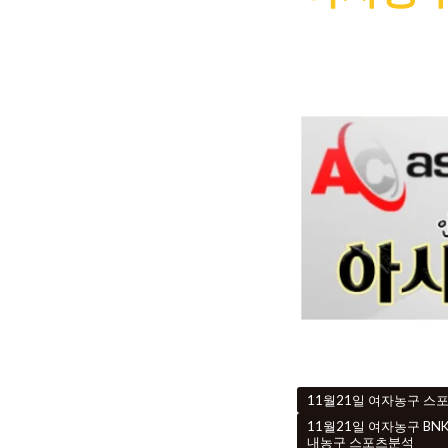
11월21일 여자농구 스
11월21일 여자농구 BN
내농구 스포츠분석