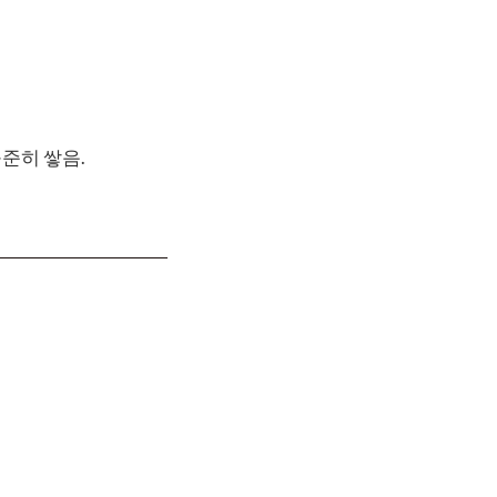
준히 쌓음.