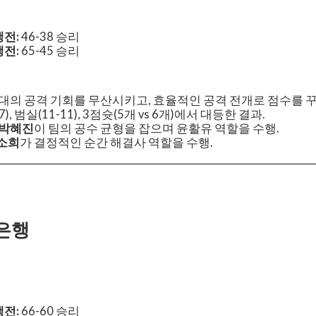
행전:
46-38 승리
행전:
65-45 승리
대의 공격 기회를 무산시키고, 효율적인 공격 전개로 점수를 꾸
), 범실(11-11), 3점슛(5개 vs 6개)에서 대등한 결과.
박혜진
이 팀의 공수 균형을 잡으며 윤활유 역할을 수행.
소희
가 결정적인 순간 해결사 역할을 수행.
은행
행전:
66-60 승리