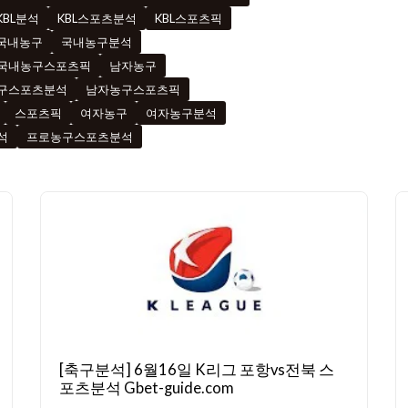
KBL분석
KBL스포츠분석
KBL스포츠픽
국내농구
국내농구분석
국내농구스포츠픽
남자농구
구스포츠분석
남자농구스포츠픽
스포츠픽
여자농구
여자농구분석
석
프로농구스포츠분석
[축구분석] 6월16일 K리그 포항vs전북 스
포츠분석 Gbet-guide.com