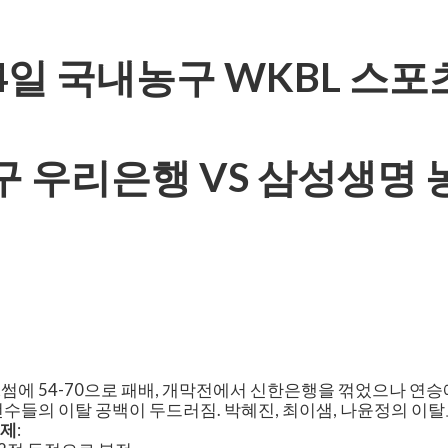
4일 국내농구 WKBL 스
 우리은행 VS 삼성생명
NK썸에 54-70으로 패배, 개막전에서 신한은행을 꺾었으나 연승
 선수들의 이탈 공백이 두드러짐. 박혜진, 최이샘, 나윤정의 이탈
문제
: