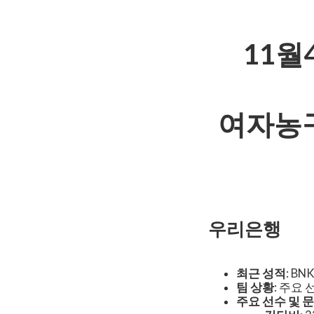
11월
여자농구
우리은행
최근 성적
: B
팀 상황
: 주요
주요 선수 및 