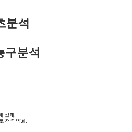
포츠분석
 농구분석
에 실패.
로 전력 약화.