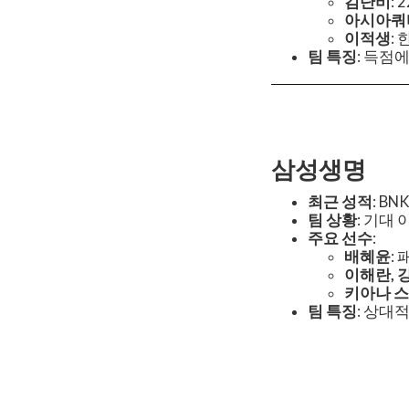
김단비
:
아시아쿼
이적생
:
팀 특징
: 득점
삼성생명
최근 성적
: B
팀 상황
: 기대
주요 선수
:
배혜윤
:
이해란, 
키아나 
팀 특징
: 상대