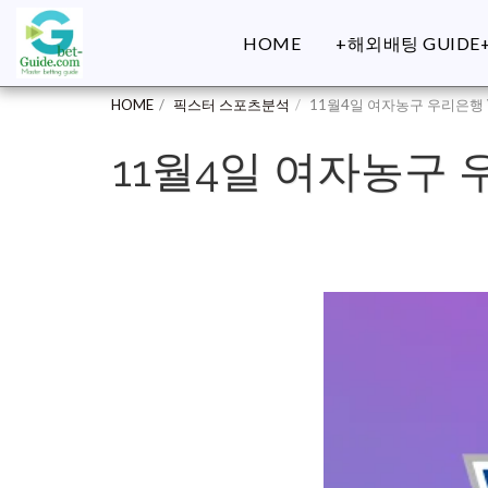
HOME
+해외배팅 GUIDE
HOME
픽스터 스포츠분석
11월4일 여자농구 우리은행
11월4일 여자농구