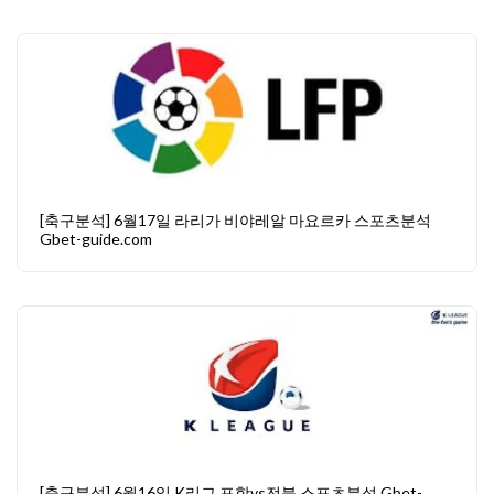
[축구분석] 6월17일 라리가 비야레알 마요르카 스포츠분석
Gbet-guide.com
[축구분석] 6월16일 K리그 포항vs전북 스포츠분석 Gbet-