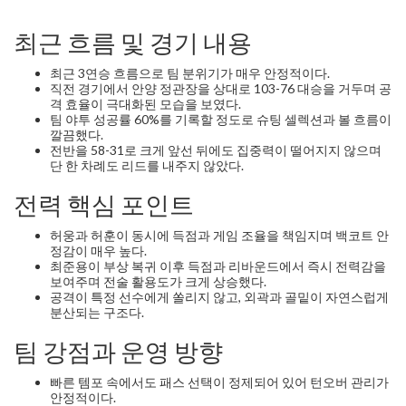
최근 흐름 및 경기 내용
최근 3연승 흐름으로 팀 분위기가 매우 안정적이다.
직전 경기에서 안양 정관장을 상대로 103-76 대승을 거두며 공
격 효율이 극대화된 모습을 보였다.
팀 야투 성공률 60%를 기록할 정도로 슈팅 셀렉션과 볼 흐름이
깔끔했다.
전반을 58-31로 크게 앞선 뒤에도 집중력이 떨어지지 않으며
단 한 차례도 리드를 내주지 않았다.
전력 핵심 포인트
허웅과 허훈이 동시에 득점과 게임 조율을 책임지며 백코트 안
정감이 매우 높다.
최준용이 부상 복귀 이후 득점과 리바운드에서 즉시 전력감을
보여주며 전술 활용도가 크게 상승했다.
공격이 특정 선수에게 쏠리지 않고, 외곽과 골밑이 자연스럽게
분산되는 구조다.
팀 강점과 운영 방향
빠른 템포 속에서도 패스 선택이 정제되어 있어 턴오버 관리가
안정적이다.