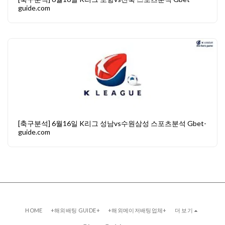
guide.com
[축구분석] 6월16일 K리그 성남vs수원삼성 스포츠분석 Gbet-
guide.com
HOME
+해외배팅 GUIDE+
+해외메이저배팅업체+
더 보기