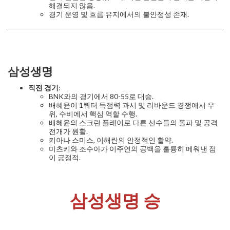
해결되지 않음.
경기 운영 및 흐름 유지에서의 불안정성 존재.
삼성생명
직전 경기
:
BNK와의 경기에서 80-55로 대승.
배혜윤이 1쿼터 득점력 과시 및 리바운드 경쟁에서 우
위, 수비에서 핵심 역할 수행.
배혜윤의 스크린 플레이로 다른 선수들의 돌파 및 공격
전개가 원활.
키아나 스미스, 이해란의 안정적인 활약.
미츠키와 조수아가 이주연의 공백을 훌륭히 메워낸 점
이 긍정적.
삼성생명 승