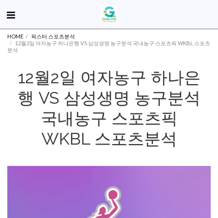
HOME
픽스터 스포츠분석
12월2일 여자농구 하나은행 VS 삼성생명 농구분석 국내농구 스포츠픽 WKBL 스포츠
분석
12월2일 여자농구 하나은
행 VS 삼성생명 농구분석
국내농구 스포츠픽
WKBL 스포츠분석