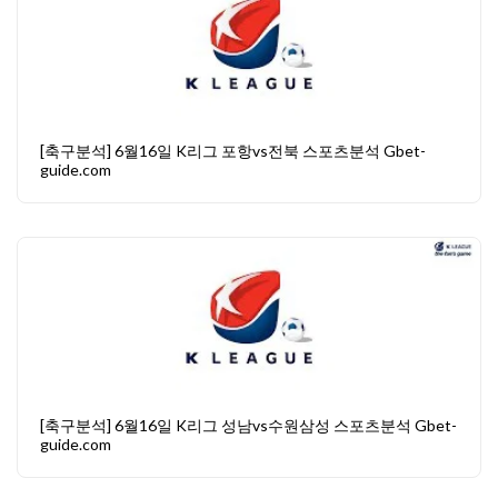
[축구분석] 6월16일 K리그 포항vs전북 스포츠분석 Gbet-
guide.com
[축구분석] 6월16일 K리그 성남vs수원삼성 스포츠분석 Gbet-
guide.com