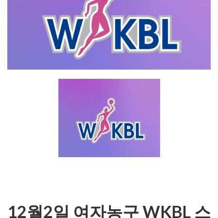
12월2일 여자농구 WKBL 스