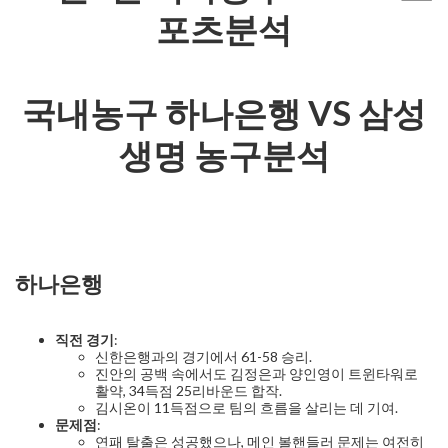
포츠분석
국내농구 하나은행 VS 삼성
생명 농구분석
하나은행
직전 경기
:
신한은행과의 경기에서 61-58 승리.
진안의 공백 속에서도 김정은과 양인영이 트윈타워로
활약, 34득점 25리바운드 합작.
김시온이 11득점으로 팀의 흐름을 살리는 데 기여.
문제점
:
연패 탈출은 성공했으나, 메인 볼핸들러 문제는 여전히