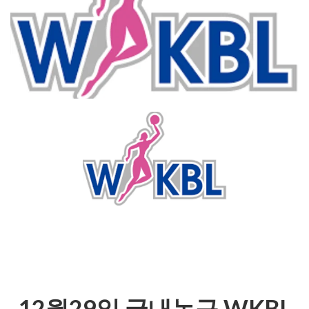
12월29일 국내농구 WKBL