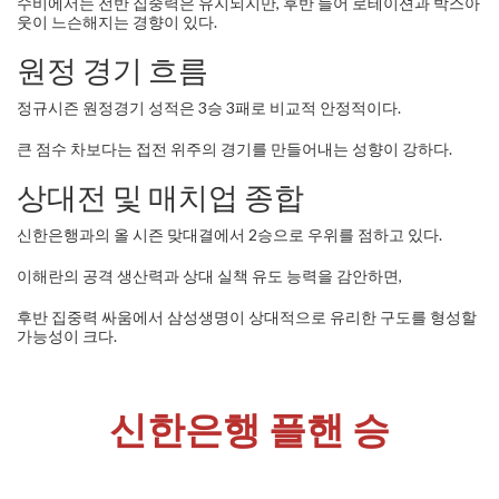
수비에서는 전반 집중력은 유지되지만, 후반 들어 로테이션과 박스아
웃이 느슨해지는 경향이 있다.
원정 경기 흐름
정규시즌 원정경기 성적은 3승 3패로 비교적 안정적이다.
큰 점수 차보다는 접전 위주의 경기를 만들어내는 성향이 강하다.
상대전 및 매치업 종합
신한은행과의 올 시즌 맞대결에서 2승으로 우위를 점하고 있다.
이해란의 공격 생산력과 상대 실책 유도 능력을 감안하면,
후반 집중력 싸움에서 삼성생명이 상대적으로 유리한 구도를 형성할
가능성이 크다.
신한은행 플핸 승