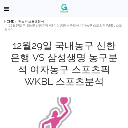
HOME
픽스터 스포츠분석
12월29일 국내농구 신한은행 VS 삼성생명 농구분석 여자농구 스포츠픽 WKBL 스포
츠분석
12월29일 국내농구 신한
은행 VS 삼성생명 농구분
석 여자농구 스포츠픽
WKBL 스포츠분석