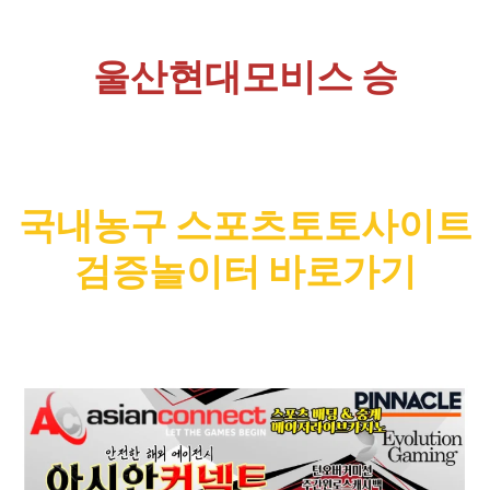
울산현대모비스 승
국내농구 스포츠토토사이트
검증놀이터 바로가기