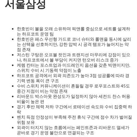
서울삼성
한호빈이 볼을 오래 소유하며 픽앤롤 중심으로 세트를 설계하
는 하프코트 운영 팀
한호빈은 패스 우선형 가드로 코너 슈터와 롤맨을 동시에 살리
는 선택을 선호하지만, 강한 압박 시 공격 템포가 늘어지는 약
점 존재
저스틴 구탕은 오프볼 컷인과 트랜지션 마무리에 강점이 있으
나, 하프코트에서 볼 부담이 커지면 턴오버 리스크 증가
케렘 칸터는 포스트업과 미드레인지 옵션을 갖춘 빅맨이지만,
스위치 수비 시 기동력 약점이 노출
하프코트 공격에서 외곽 의존도가 높아 3점 성공률에 따라 경
기력 변동 폭이 큰 구조
수비 스위치 커뮤니케이션이 흔들릴 경우 로우포스트와 45도
중간 지점이 비는 약점 존재
리바운드 박스아웃 완성도가 일정하지 않아 세컨드 찬스 허용
비율이 높은 편
경기 후반 체력 저하 구간에서 로테이션 속도와 수비 집중력 하
락
벤치 득점 안정성이 부족해 주전 휴식 구간에 점수 차가 벌어질
위험 보유
외곽이 터지지 않는 흐름에서는 페인트존과 리바운드 열세가
곧바로 경기 운영 불안으로 연결되는 구조