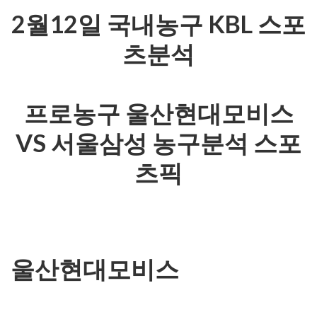
2월12일 국내농구 KBL 스포
츠분석
프로농구 울산현대모비스
VS 서울삼성 농구분석 스포
츠픽
울산현대모비스